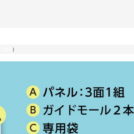
/透明
)