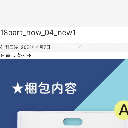
18part_how_04_new1
公開日時:
2021年4月7日
1200 × 1200
(
ぱっとパーテーションL
← 前へ
次へ →